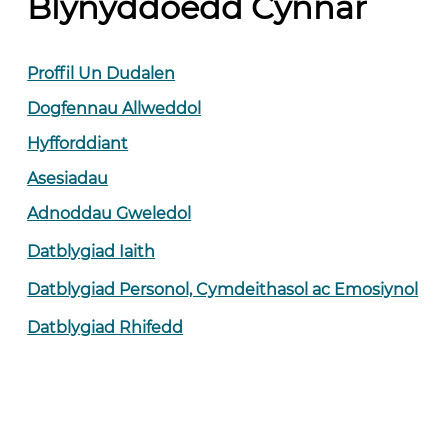
Blynyddoedd Cynnar
Proffil Un Dudalen
Dogfennau Allweddol
Hyfforddiant
Asesiadau
Adnoddau Gweledol
Datblygiad Iaith
Datblygiad Personol, Cymdeithasol ac Emosiynol
Datblygiad Rhifedd