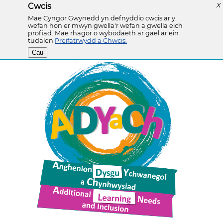
Cwcis
X
Mae Cyngor Gwynedd yn defnyddio cwcis ar y
wefan hon er mwyn gwella'r wefan a gwella eich
profiad. Mae rhagor o wybodaeth ar gael ar ein
tudalen
Preifatrwydd a Chwcis.
Cau