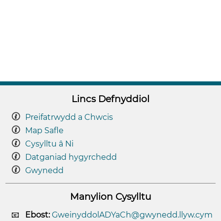
Lincs Defnyddiol
Preifatrwydd a Chwcis
Map Safle
Cysylltu â Ni
Datganiad hygyrchedd
Gwynedd
Manylion Cysylltu
Ebost:
GweinyddolADYaCh@gwynedd.llyw.cym