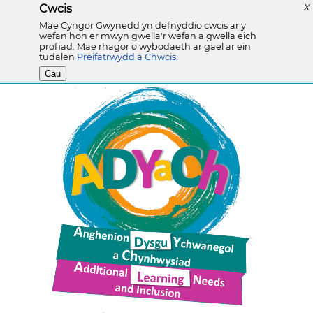
Cwcis
X
Mae Cyngor Gwynedd yn defnyddio cwcis ar y
wefan hon er mwyn gwella'r wefan a gwella eich
profiad. Mae rhagor o wybodaeth ar gael ar ein
tudalen
Preifatrwydd a Chwcis.
Cau