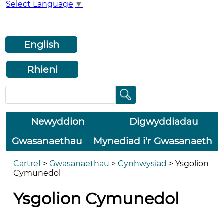
Select Language
▼
English
Rhieni
Newyddion
Digwyddiadau
Gwasanaethau
Mynediad i'r Gwasanaeth
Cartref
>
Gwasanaethau
>
Cynhwysiad
>
Ysgolion
Cymunedol
Ysgolion Cymunedol