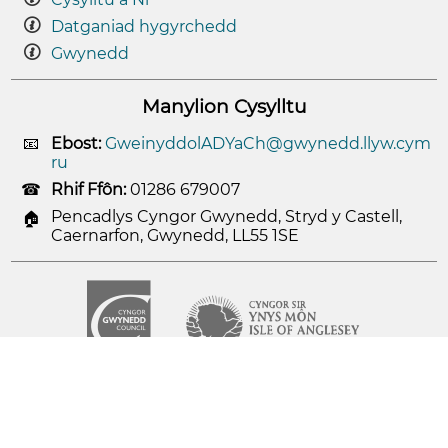
Datganiad hygyrchedd
Gwynedd
Manylion Cysylltu
Ebost:
GweinyddolADYaCh@gwynedd.llyw.cym
ru
Rhif Ffôn:
01286 679007
Pencadlys Cyngor Gwynedd, Stryd y Castell,
Caernarfon, Gwynedd, LL55 1SE
© 2026
Cyngor Gwynedd