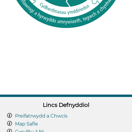
Lincs Defnyddiol
Preifatrwydd a Chwcis
Map Safle
Cysylltu â Ni