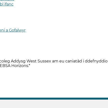
bl ifanc
ni a Gofalwyr
coleg Addysg West Sussex am eu caniatâd i ddefnyddio 
 EBSA Horizons.*