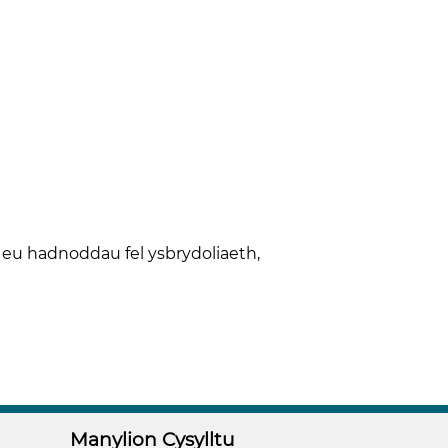
eu hadnoddau fel ysbrydoliaeth,
Manylion Cysylltu