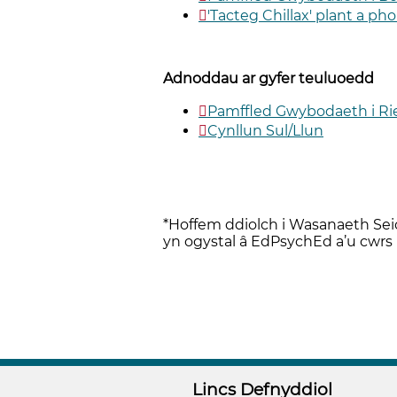
'Tacteg Chillax' plant a pho
Adnoddau ar gyfer teuluoedd
Pamffled Gwybodaeth i Rie
Cynllun Sul/Llun
*Hoffem ddiolch i Wasanaeth Sei
yn ogystal â EdPsychEd a’u cwrs
Lincs Defnyddiol