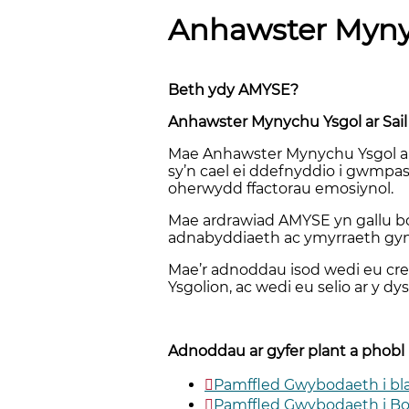
Anhawster Mynyc
Beth ydy AMYSE?
Anhawster Mynychu Ysgol ar Sai
Mae Anhawster Mynychu Ysgol ar
sy’n cael ei ddefnyddio i gwmpas
oherwydd ffactorau emosiynol.
Mae ardrawiad AMYSE yn gallu bo
adnabyddiaeth ac ymyrraeth gy
Mae’r adnoddau isod wedi eu cr
Ysgolion, ac wedi eu selio ar y d
Adnoddau ar gyfer plant a phobl 
Pamffled Gwybodaeth i bl
Pamffled Gwybodaeth i Bob