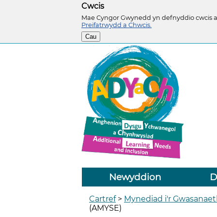
Cwcis
Mae Cyngor Gwynedd yn defnyddio cwcis ar 
Preifatrwydd a Chwcis.
Cau
Newyddion
D
Cartref
>
Mynediad i'r Gwasanae
(AMYSE)