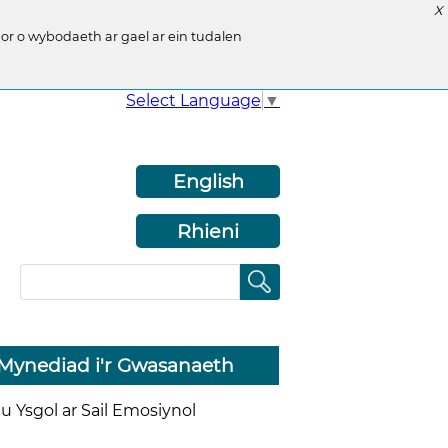
X
r o wybodaeth ar gael ar ein tudalen
Select Language
▼
English
Rhieni
Mynediad i'r Gwasanaeth
Ysgol ar Sail Emosiynol