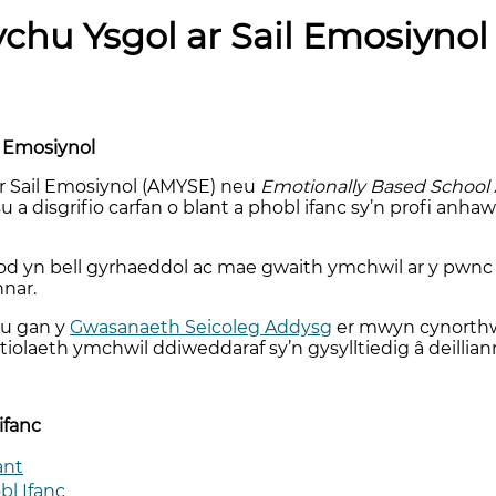
hu Ysgol ar Sail Emosiynol
l Emosiynol
 Sail Emosiynol (AMYSE) neu
Emotionally Based School
u a disgrifio carfan o blant a phobl ifanc sy’n profi an
d yn bell gyrhaeddol ac mae gwaith ymchwil ar y pwnc 
nnar.
eu gan y
Gwasanaeth Seicoleg Addysg
er mwyn cynorthw
ystiolaeth ymchwil ddiweddaraf sy’n gysylltiedig â deillia
ifanc
ant
l Ifanc