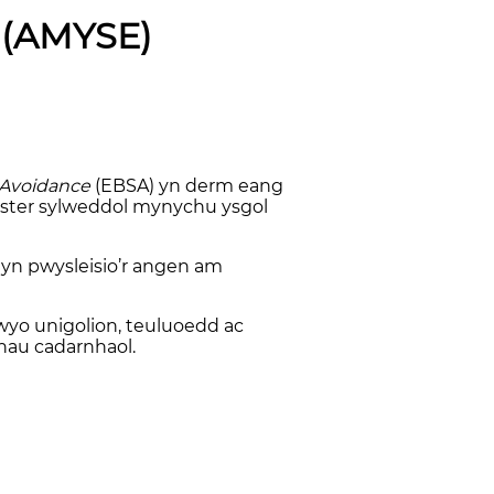
 (AMYSE)
 Avoidance
(EBSA) yn derm eang
hawster sylweddol mynychu ysgol
yn pwysleisio’r angen am
yo unigolion, teuluoedd ac
nnau cadarnhaol.