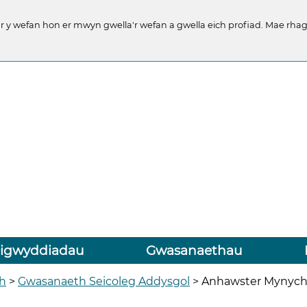
y wefan hon er mwyn gwella'r wefan a gwella eich profiad. Mae rhago
igwyddiadau
Gwasanaethau
th
>
Gwasanaeth Seicoleg Addysgol
>
Anhawster Mynychu 