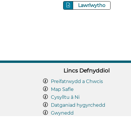
Lawrlwytho
Lincs Defnyddiol
Preifatrwydd a Chwcis
Map Safle
Cysylltu â Ni
Datganiad hygyrchedd
Gwynedd