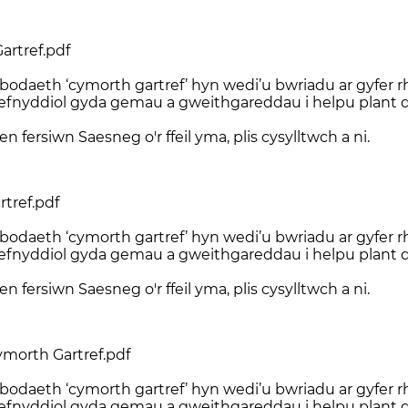
artref.pdf
bodaeth ‘cymorth gartref’ hyn wedi’u bwriadu ar gyfer r
fnyddiol gyda gemau a gweithgareddau i helpu plant d
n fersiwn Saesneg o'r ffeil yma, plis cysylltwch a ni.
rtref.pdf
bodaeth ‘cymorth gartref’ hyn wedi’u bwriadu ar gyfer r
fnyddiol gyda gemau a gweithgareddau i helpu plant d
n fersiwn Saesneg o'r ffeil yma, plis cysylltwch a ni.
ymorth Gartref.pdf
bodaeth ‘cymorth gartref’ hyn wedi’u bwriadu ar gyfer r
fnyddiol gyda gemau a gweithgareddau i helpu plant d