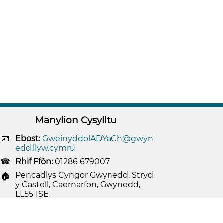
Manylion Cysylltu
Ebost:
GweinyddolADYaCh@gwyn
edd.llyw.cymru
Rhif Ffôn:
01286 679007
Pencadlys Cyngor Gwynedd, Stryd
y Castell, Caernarfon, Gwynedd,
LL55 1SE