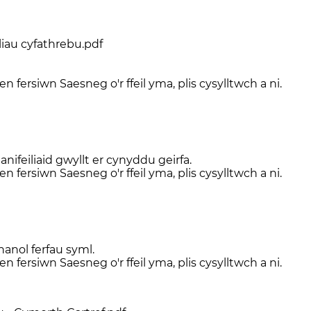
liau cyfathrebu.pdf
n fersiwn Saesneg o'r ffeil yma, plis cysylltwch a ni.
nifeiliaid gwyllt er cynyddu geirfa.
n fersiwn Saesneg o'r ffeil yma, plis cysylltwch a ni.
anol ferfau syml.
n fersiwn Saesneg o'r ffeil yma, plis cysylltwch a ni.