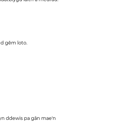
d gêm loto.
tyn ddewis pa gân mae'n