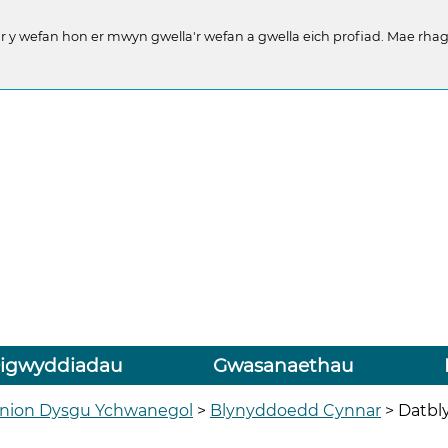
y wefan hon er mwyn gwella'r wefan a gwella eich profiad. Mae rhago
igwyddiadau
Gwasanaethau
nion Dysgu Ychwanegol
>
Blynyddoedd Cynnar
>
Datbly