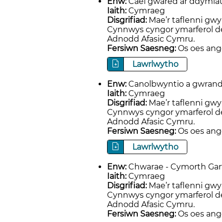
Enw:
Cael gwared ar ddymiau
Iaith:
Cymraeg
Disgrifiad:
Mae’r taflenni gwy
Cynnwys cyngor ymarferol de
Adnodd Afasic Cymru.
Fersiwn Saesneg:
Os oes ange
Lawrlwytho
Enw:
Canolbwyntio a gwrando
Iaith:
Cymraeg
Disgrifiad:
Mae’r taflenni gwy
Cynnwys cyngor ymarferol de
Adnodd Afasic Cymru.
Fersiwn Saesneg:
Os oes ange
Lawrlwytho
Enw:
Chwarae - Cymorth Gart
Iaith:
Cymraeg
Disgrifiad:
Mae’r taflenni gwy
Cynnwys cyngor ymarferol de
Adnodd Afasic Cymru.
Fersiwn Saesneg:
Os oes ange