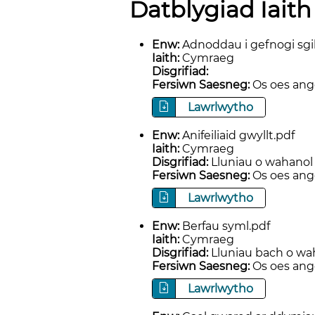
Datblygiad Iaith
Enw:
Adnoddau i gefnogi sgi
Iaith:
Cymraeg
Disgrifiad:
Fersiwn Saesneg:
Os oes ange
Lawrlwytho
Enw:
Anifeiliaid gwyllt.pdf
Iaith:
Cymraeg
Disgrifiad:
Lluniau o wahanol a
Fersiwn Saesneg:
Os oes ange
Lawrlwytho
Enw:
Berfau syml.pdf
Iaith:
Cymraeg
Disgrifiad:
Lluniau bach o wah
Fersiwn Saesneg:
Os oes ange
Lawrlwytho