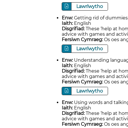
Lawrlwytho
Enw:
Getting rid of dummies
Iaith:
English
Disgrifiad:
These ‘help at hom
advice with games and activi
Fersiwn Cymraeg:
Os oes ang
Lawrlwytho
Enw:
Understanding languag
Iaith:
English
Disgrifiad:
These ‘help at hom
advice with games and activi
Fersiwn Cymraeg:
Os oes ang
Lawrlwytho
Enw:
Using words and talkin
Iaith:
English
Disgrifiad:
These ‘help at hom
advice with games and activi
Fersiwn Cymraeg:
Os oes ang