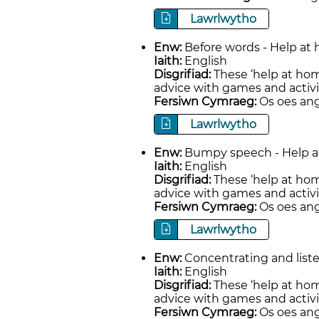
Lawrlwytho
Enw:
Before words - Help at
Iaith:
English
Disgrifiad:
These ‘help at hom
advice with games and activi
Fersiwn Cymraeg:
Os oes ang
Lawrlwytho
Enw:
Bumpy speech - Help a
Iaith:
English
Disgrifiad:
These ‘help at hom
advice with games and activi
Fersiwn Cymraeg:
Os oes ang
Lawrlwytho
Enw:
Concentrating and list
Iaith:
English
Disgrifiad:
These ‘help at hom
advice with games and activi
Fersiwn Cymraeg:
Os oes ang