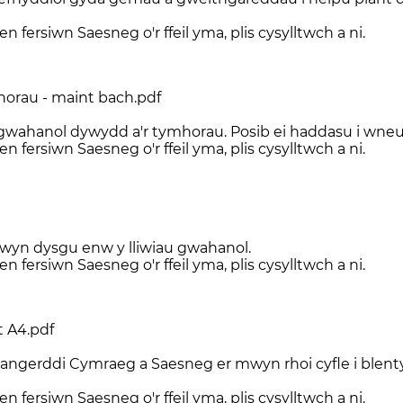
n fersiwn Saesneg o'r ffeil yma, plis cysylltwch a ni.
horau - maint bach.pdf
wahanol dywydd a'r tymhorau. Posib ei haddasu i wneu
n fersiwn Saesneg o'r ffeil yma, plis cysylltwch a ni.
mwyn dysgu enw y lliwiau gwahanol.
n fersiwn Saesneg o'r ffeil yma, plis cysylltwch a ni.
 A4.pdf
iangerddi Cymraeg a Saesneg er mwyn rhoi cyfle i blen
n fersiwn Saesneg o'r ffeil yma, plis cysylltwch a ni.