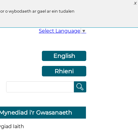
X
r o wybodaeth ar gael ar ein tudalen
Select Language
▼
English
Rhieni
Mynediad i'r Gwasanaeth
giad Iaith