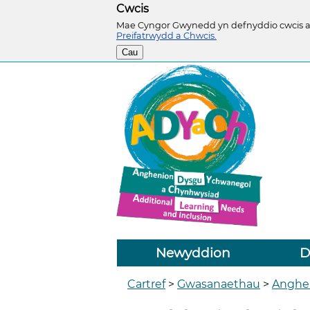
Cwcis
Mae Cyngor Gwynedd yn defnyddio cwcis ar 
Preifatrwydd a Chwcis.
Cau
Newyddion
D
Cartref
>
Gwasanaethau
>
Anghe