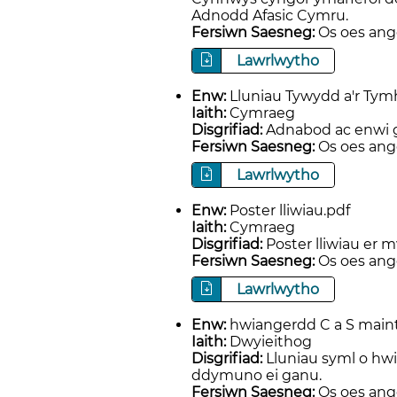
Adnodd Afasic Cymru.
Fersiwn Saesneg:
Os oes ange
Lawrlwytho
Enw:
Lluniau Tywydd a'r Tym
Iaith:
Cymraeg
Disgrifiad:
Adnabod ac enwi g
Fersiwn Saesneg:
Os oes ange
Lawrlwytho
Enw:
Poster lliwiau.pdf
Iaith:
Cymraeg
Disgrifiad:
Poster lliwiau er 
Fersiwn Saesneg:
Os oes ange
Lawrlwytho
Enw:
hwiangerdd C a S maint
Iaith:
Dwyieithog
Disgrifiad:
Lluniau syml o hw
ddymuno ei ganu.
Fersiwn Saesneg:
Os oes ange