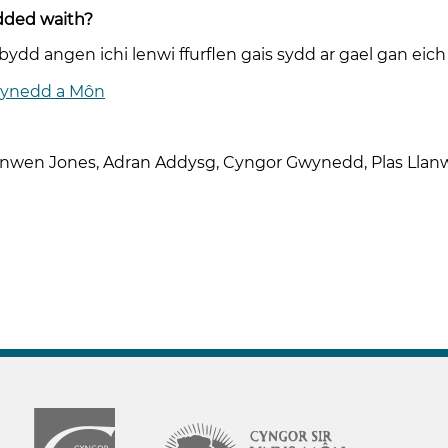
dded waith?
d angen ichi lenwi ffurflen gais sydd ar gael gan eich a
 Gwynedd a Môn
honwen Jones, Adran Addysg, Cyngor Gwynedd, Plas Lla