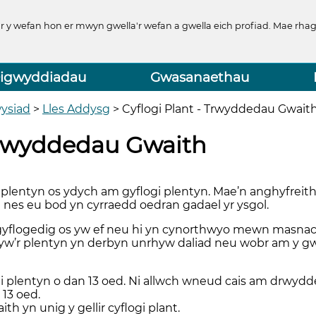
y wefan hon er mwyn gwella'r wefan a gwella eich profiad. Mae rhago
igwyddiadau
Gwasanaethau
ysiad
>
Lles Addysg
>
Cyflogi Plant - Trwyddedau Gwait
 Trwyddedau Gwaith
 plentyn os ydych am gyflogi plentyn. Mae’n anghyfreithl
 nes eu bod yn cyrraedd oedran gadael yr ysgol.
n gyflogedig os yw ef neu hi yn cynorthwyo mewn masnac
 yw’r plentyn yn derbyn unrhyw daliad neu wobr am y gwa
i plentyn o dan 13 oed. Ni allwch wneud cais am drwydded
 13 oed.
 yn unig y gellir cyflogi plant.