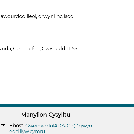
wdurdod lleol, drwy'r linc isod
nwnda, Caernarfon, Gwynedd LL55
Manylion Cysylltu
Ebost:
GweinyddolADYaCh@gwyn
edd.llyw.cymru