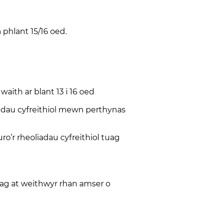
 phlant 15/16 oed.
aith ar blant 13 i 16 oed
iadau cyfreithiol mewn perthynas
ro’r rheoliadau cyfreithiol tuag
tuag at weithwyr rhan amser o