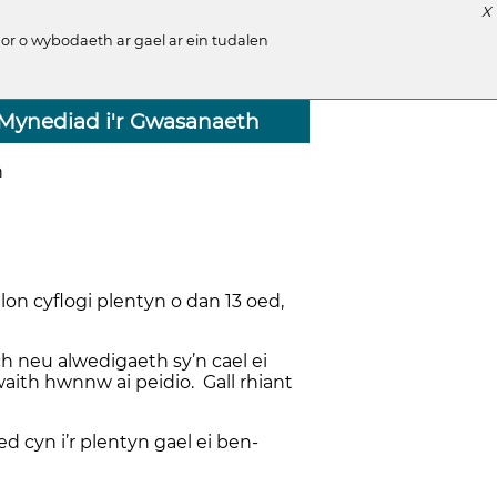
X
r o wybodaeth ar gael ar ein tudalen
Mynediad i'r Gwasanaeth
h
on cyflogi plentyn o dan 13 oed,
h neu alwedigaeth sy’n cael ei
ith hwnnw ai peidio. Gall rhiant
 cyn i’r plentyn gael ei ben-