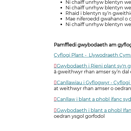
Ni chaiff unrhyw blentyn w
Ni chaiff unrhyw blentyn we
Rhaid i blentyn sy’n gweithi
Mae niferoedd gwahanol o ori
Ni chaiff unrhyw blentyn we
Pamffledi gwybodaeth am gyflog
Cyflogi Plant - Llywodraeth Cym
Gwybodaeth i Rieni plant sy'n 
â gweithwyr rhan amser sy’n dal 
Canllawiau i Gyflogwyr - Cyflog
at weithwyr rhan amser o oedran
Canllaw i blant a phobl ifanc s
Gwybodaeth i blant a phobl Ifa
oedran ysgol gorfodol