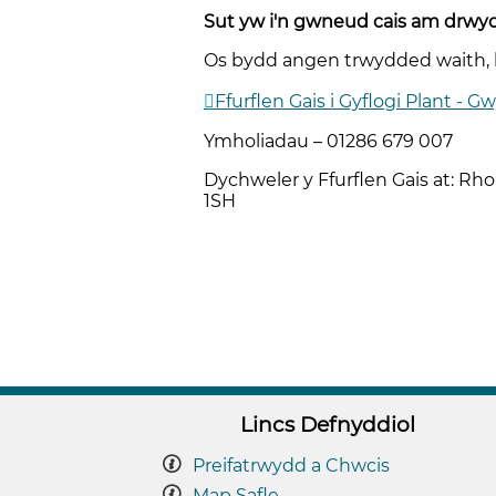
Sut yw i'n gwneud cais am drwy
Os bydd angen trwydded waith, byd
Ffurflen Gais i Gyflogi Plant -
Ymholiadau – 01286 679 007
Dychweler y Ffurflen Gais at: R
1SH
Lincs Defnyddiol
Preifatrwydd a Chwcis
Map Safle