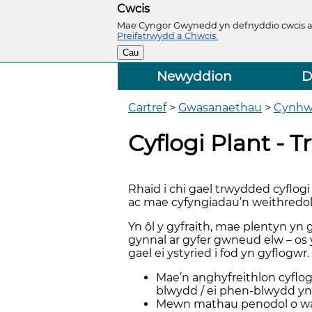
Cwcis
Mae Cyngor Gwynedd yn defnyddio cwcis ar 
Preifatrwydd a Chwcis.
Cau
Newyddion
D
Cartref
>
Gwasanaethau
>
Cynhw
Cyflogi Plant -
Rhaid i chi gael trwydded cyflogi
ac mae cyfyngiadau’n weithredol
Yn ôl y gyfraith, mae plentyn y
gynnal ar gyfer gwneud elw – os
gael ei ystyried i fod yn gyflogwr.
Mae’n anghyfreithlon cyflog
blwydd / ei phen-blwydd yn
Mewn mathau penodol o waith