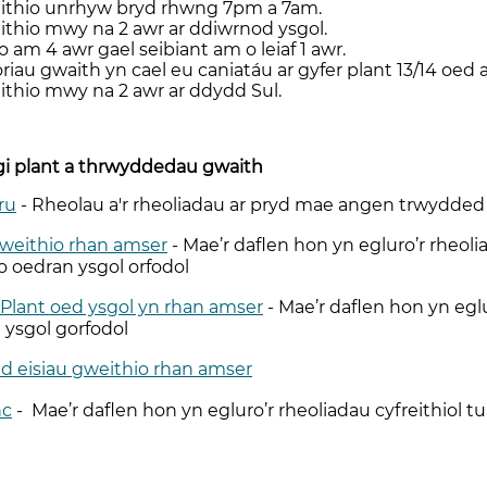
eithio unrhyw bryd rhwng 7pm a 7am.
ithio mwy na 2 awr ar ddiwrnod ysgol.
o am 4 awr gael seibiant am o leiaf 1 awr.
au gwaith yn cael eu caniatáu ar gyfer plant 13/14 oed a
ithio mwy na 2 awr ar ddydd Sul.
i plant a thrwyddedau gwaith
ru
- Rheolau a'r rheoliadau ar pryd mae angen trwydded w
gweithio rhan amser
- Mae’r daflen hon yn egluro’r rheol
o oedran ysgol orfodol
i Plant oed ysgol yn rhan amser
- Mae’r daflen hon yn eglu
 ysgol gorfodol
ydd eisiau gweithio rhan amser
nc
- Mae’r daflen hon yn egluro’r rheoliadau cyfreithiol 