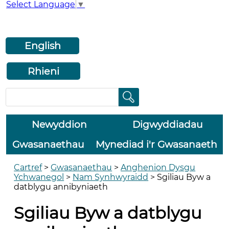
Select Language
▼
English
Rhieni
Newyddion
Digwyddiadau
Gwasanaethau
Mynediad i'r Gwasanaeth
Cartref
>
Gwasanaethau
>
Anghenion Dysgu
Ychwanegol
>
Nam Synhwyraidd
>
Sgiliau Byw a
datblygu annibyniaeth
Sgiliau Byw a datblygu