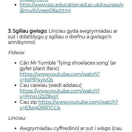
http://www.ssc.education.ed.ac.uk/courses/v
i&multi/vsep06a.html
3. Sgiliau gwisgo
. Linciau gyda awgrymiadau ar
sut i ddatblygu y sgiliau o drefnu a gwisgo’n
annibynnol
.
Fideos:
Cân Mr Tumble ‘Tying shoelaces song’ (ar
gyfer plant ifanc)
https://www.youtube.com/watch?
v=biPlP4yiyQs
Cau careiau (wedi addasu)
https://www.youtube.com/watch?
v=PmsUZzZ8ysY
Cau zip
https://www.youtube.com/watch?
v=63w40NR1CCk
Linciau:
Awgrymiadau cyffredinol ar sut i wisgo (cau