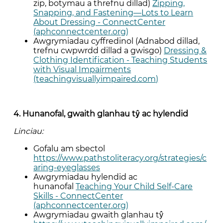
zip, botymau a threfnu dillad)
Zipping,
Snapping, and Fastening—Lots to Learn
About Dressing - ConnectCenter
(aphconnectcenter.org)
Awgrymiadau cyffredinol (Adnabod dillad,
trefnu cwpwrdd dillad a gwisgo)
Dressing &
Clothing Identification - Teaching Students
with Visual Impairments
(teachingvisuallyimpaired.com)
4. Hunanofal, gwaith glanhau tŷ ac hylendid
Linciau:
Gofalu am sbectol
https://www.pathstoliteracy.org/strategies/c
aring-eyeglasses
Awgrymiadau hylendid ac
hunanofal
Teaching Your Child Self-Care
Skills - ConnectCenter
(aphconnectcenter.org)
Awgrymiadau gwaith glanhau tŷ