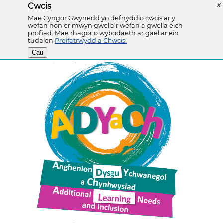
Cwcis
X
Mae Cyngor Gwynedd yn defnyddio cwcis ar y
wefan hon er mwyn gwella'r wefan a gwella eich
profiad. Mae rhagor o wybodaeth ar gael ar ein
tudalen
Preifatrwydd a Chwcis.
Cau