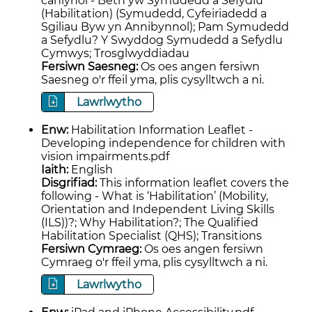
canlynol - Beth yw Symudedd a Sefydlu
(Habilitation) (Symudedd, Cyfeiriadedd a
Sgiliau Byw yn Annibynnol); Pam Symudedd
a Sefydlu? Y Swyddog Symudedd a Sefydlu
Cymwys; Trosglwyddiadau
Fersiwn Saesneg:
Os oes angen fersiwn
Saesneg o'r ffeil yma, plis cysylltwch a ni.
Lawrlwytho
Enw:
Habilitation Information Leaflet -
Developing independence for children with
vision impairments.pdf
Iaith:
English
Disgrifiad:
This information leaflet covers the
following - What is ‘Habilitation’ (Mobility,
Orientation and Independent Living Skills
(ILS))?; Why Habilitation?; The Qualified
Habilitation Specialist (QHS); Transitions
Fersiwn Cymraeg:
Os oes angen fersiwn
Cymraeg o'r ffeil yma, plis cysylltwch a ni.
Lawrlwytho