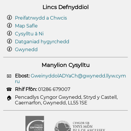
Lincs Defnyddiol
Preifatrwydd a Chwcis
Map Safle
Cysylltu â Ni
Datganiad hygyrchedd
Gwynedd
Manylion Cysylltu
Ebost:
GweinyddolADYaCh@gwynedd.llyw.cym
ru
Rhif Ffôn:
01286 679007
Pencadlys Cyngor Gwynedd, Stryd y Castell,
Caernarfon, Gwynedd, LL55 1SE