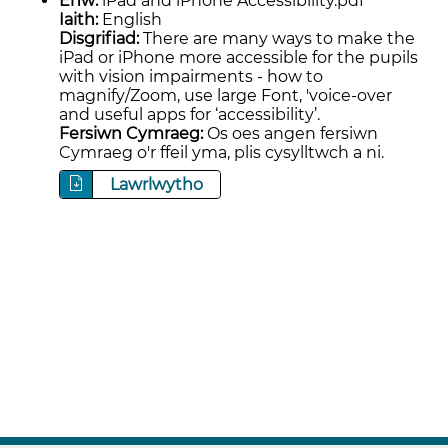
Enw:
iPad and iPhone Accessibility.pdf
Iaith:
English
Disgrifiad:
There are many ways to make the
iPad or iPhone more accessible for the pupils
with vision impairments - how to
magnify/Zoom, use large Font, 'voice-over
and useful apps for ‘accessibility’.
Fersiwn Cymraeg:
Os oes angen fersiwn
Cymraeg o'r ffeil yma, plis cysylltwch a ni.
Lawrlwytho