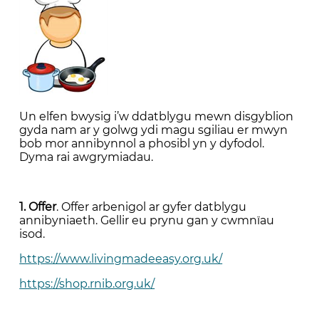
Un elfen bwysig i’w ddatblygu mewn disgyblion
gyda nam ar y golwg ydi magu sgiliau er mwyn
bob mor annibynnol a phosibl yn y dyfodol.
Dyma rai awgrymiadau.
1. Offer
. Offer arbenigol ar gyfer datblygu
annibyniaeth. Gellir eu prynu gan y cwmnïau
isod.
https://www.livingmadeeasy.org.uk/
https://shop.rnib.org.uk/