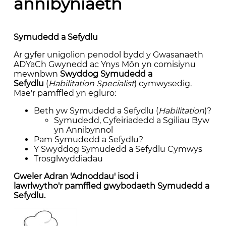
annibyniaeth
Symudedd a Sefydlu
Ar gyfer unigolion penodol bydd y Gwasanaeth
ADYaCh Gwynedd ac Ynys Môn yn comisiynu
mewnbwn
Swyddog Symudedd a
Sefydlu
(
Habilitation Specialist
) cymwysedig.
Mae'r pamffled yn egluro:
Beth yw Symudedd a Sefydlu (
Habilitation
)?
Symudedd, Cyfeiriadedd a Sgiliau Byw
yn Annibynnol
Pam Symudedd a Sefydlu?
Y Swyddog Symudedd a Sefydlu Cymwys
Trosglwyddiadau
Gweler Adran 'Adnoddau' isod i
lawrlwytho'r pamffled gwybodaeth Symudedd a
Sefydlu.