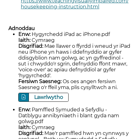
https://www.teachingvisuallyimpaired.com/
housekeeping-instruction.html
Adnoddau
Enw:
Hygyrchedd iPad ac iPhone.pdf
Iaith:
Cymraeg
Disgrifiad:
Mae llawer o ffyrdd i wneud yr iPad
neu iPhone yn haws i ddefnyddio ar gyfer
ddisgyblion nam golwg, ac yn gyffredinol -
sut i chwyddo'r sgrin, defnyddio ffont mawr,
'voice-over' ac apiau defnyddiol ar gyfer
'hygyrchedd'.
Fersiwn Saesneg:
Os oes angen fersiwn
Saesneg o'r ffeil yma, plis cysylltwch a ni.
Lawrlwytho
Enw:
Pamffled Symuded a Sefydlu -
Datblygu annibyniaeth i blant gyda nam
golwg.pdf
Iaith:
Cymraeg
Disgrifiad:
Mae'r pamffled hwn yn cynnwys y