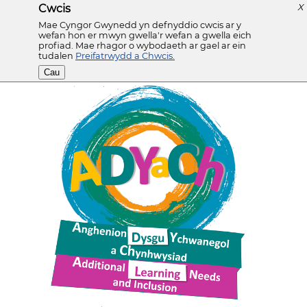
Cwcis
X
Mae Cyngor Gwynedd yn defnyddio cwcis ar y
wefan hon er mwyn gwella'r wefan a gwella eich
profiad. Mae rhagor o wybodaeth ar gael ar ein
tudalen
Preifatrwydd a Chwcis.
Cau