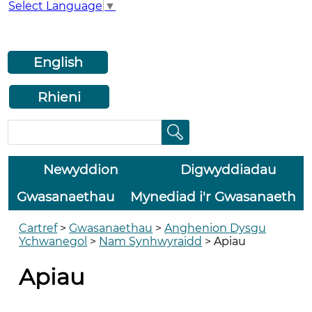
Select Language
▼
English
Rhieni
Newyddion
Digwyddiadau
Gwasanaethau
Mynediad i'r Gwasanaeth
Cartref
>
Gwasanaethau
>
Anghenion Dysgu
Ychwanegol
>
Nam Synhwyraidd
>
Apiau
Apiau