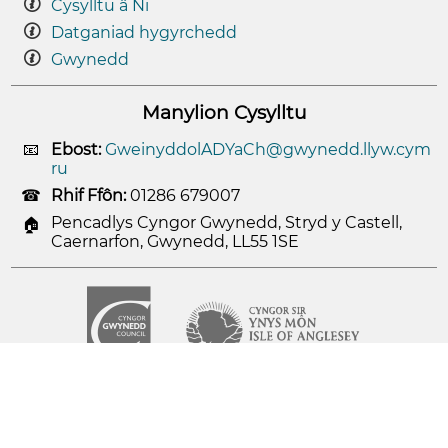
Cysylltu â Ni
Datganiad hygyrchedd
Gwynedd
Manylion Cysylltu
Ebost:
GweinyddolADYaCh@gwynedd.llyw.cym
ru
Rhif Ffôn:
01286 679007
Pencadlys Cyngor Gwynedd, Stryd y Castell,
Caernarfon, Gwynedd, LL55 1SE
© 2026
Cyngor Gwynedd