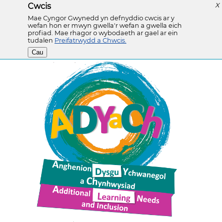
Cwcis
X
Mae Cyngor Gwynedd yn defnyddio cwcis ar y
wefan hon er mwyn gwella'r wefan a gwella eich
profiad. Mae rhagor o wybodaeth ar gael ar ein
tudalen
Preifatrwydd a Chwcis.
Cau