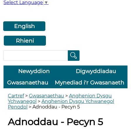
Select Language
▼
English
Rhieni
Newyddion
Digwyddiadau
Gwasanaethau
Mynediad i'r Gwasanaeth
Cartref
>
Gwasanaethau
>
Anghenion Dysgu
Ychwanegol
>
Anghenion Dysgu Ychwanegol
Penodol
>
Adnoddau - Pecyn 5
Adnoddau - Pecyn 5