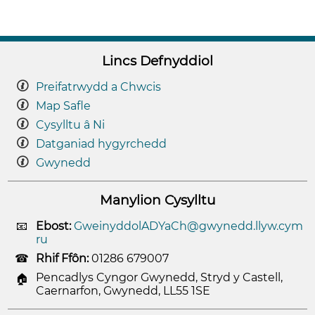
Lincs Defnyddiol
Preifatrwydd a Chwcis
Map Safle
Cysylltu â Ni
Datganiad hygyrchedd
Gwynedd
Manylion Cysylltu
Ebost:
GweinyddolADYaCh@gwynedd.llyw.cym
ru
Rhif Ffôn:
01286 679007
Pencadlys Cyngor Gwynedd, Stryd y Castell,
Caernarfon, Gwynedd, LL55 1SE