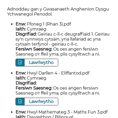
Adnoddau gan y Gwasanaeth Anghenion Dysgu
Ychwanegol Penodol.
Enw:
Ffoneg 1 (Rhan 3).pdf
Iaith:
Cymraeg
Disgrifiad:
Geiriau c-ll-c deugraffiaid 1. Geiriau
sy'n cynnwys cytsain, yna llafariad ac yna
cytsain terfynol - geiriau c-ll-c.
Fersiwn Saesneg:
Os oes angen fersiwn
Saesneg o'r ffeil yma, plis cysylltwch a ni.
Lawrlwytho
Enw:
Hwyl Darllen 4 - Eliffantod.pdf
Iaith:
Cymraeg
Disgrifiad:
Fersiwn Saesneg:
Os oes angen fersiwn
Saesneg o'r ffeil yma, plis cysylltwch a ni.
Lawrlwytho
Enw:
Hwyl Mathemateg 3 - Maths Fun 3.pdf
Iaith:
Dwyieithog / Bilingual