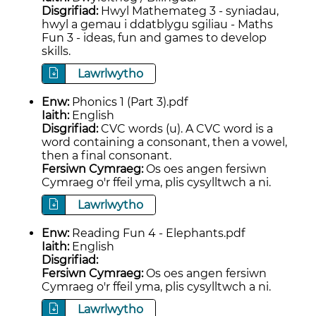
Disgrifiad:
Hwyl Mathemateg 3 - syniadau,
hwyl a gemau i ddatblygu sgiliau - Maths
Fun 3 - ideas, fun and games to develop
skills.
Lawrlwytho
Enw:
Phonics 1 (Part 3).pdf
Iaith:
English
Disgrifiad:
CVC words (u). A CVC word is a
word containing a consonant, then a vowel,
then a final consonant.
Fersiwn Cymraeg:
Os oes angen fersiwn
Cymraeg o'r ffeil yma, plis cysylltwch a ni.
Lawrlwytho
Enw:
Reading Fun 4 - Elephants.pdf
Iaith:
English
Disgrifiad:
Fersiwn Cymraeg:
Os oes angen fersiwn
Cymraeg o'r ffeil yma, plis cysylltwch a ni.
Lawrlwytho