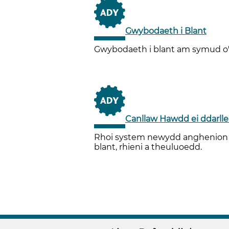
Gwybodaeth i Blant
Gwybodaeth i blant am symud o'
Canllaw Hawdd ei ddarll
Rhoi system newydd anghenion dy
blant, rhieni a theuluoedd.