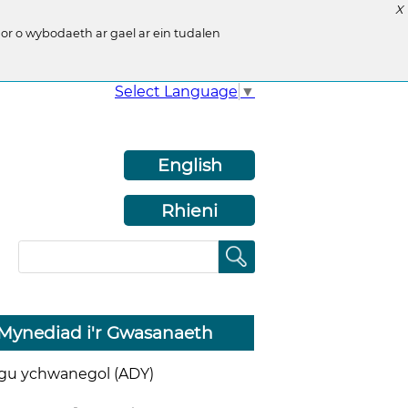
X
r o wybodaeth ar gael ar ein tudalen
Select Language
▼
English
Rhieni
Mynediad i'r Gwasanaeth
sgu ychwanegol (ADY)