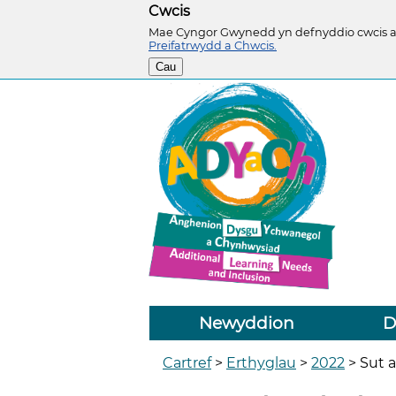
Cwcis
Mae Cyngor Gwynedd yn defnyddio cwcis ar 
Preifatrwydd a Chwcis.
Cau
Newyddion
D
Cartref
>
Erthyglau
>
2022
>
Sut 