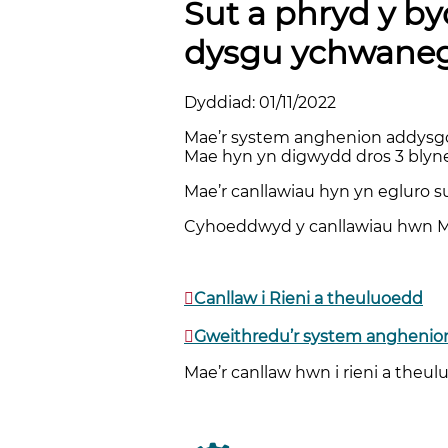
Sut a phryd y b
dysgu ychwaneg
Dyddiad: 01/11/2022
Mae’r system anghenion addysgol
Mae hyn yn digwydd dros 3 blyne
Mae’r canllawiau hyn yn egluro s
Cyhoeddwyd y canllawiau hwn M
Canllaw i Rieni a theuluoedd
Gweithredu’r system anghenion
Mae’r canllaw hwn i rieni a theu