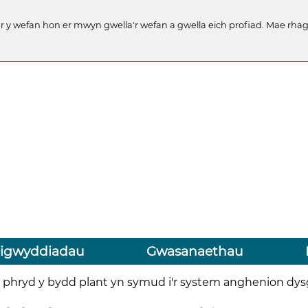
y wefan hon er mwyn gwella'r wefan a gwella eich profiad. Mae rhago
igwyddiadau
Gwasanaethau
a phryd y bydd plant yn symud i'r system anghenion dy