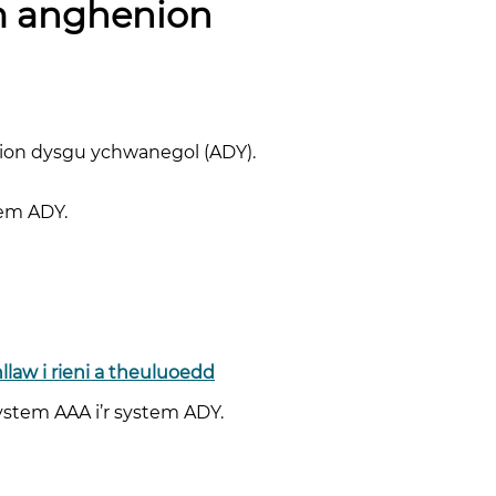
em anghenion
nion dysgu ychwanegol (ADY).
tem ADY.
aw i rieni a theuluoedd
ystem AAA i’r system ADY.