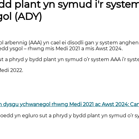
ydd plant yn symud i'r syst
ol (ADY)
 arbennig (AAA) yn cael ei disodli gan y system anghe
dd ysgol – rhwng mis Medi 2021 a mis Awst 2024.
ut a phryd y bydd plant yn symud o’r system AAA i’r sys
edi 2022.
 dysgu ychwanegol rhwng Medi 2021 ac Awst 2024: Canll
luoedd yn egluro sut a phryd y bydd plant yn symud o’r s