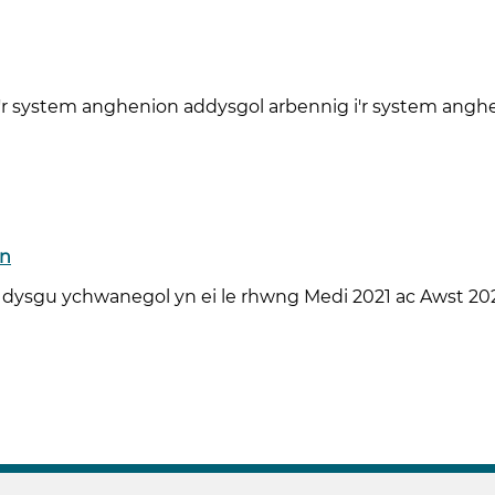
r system anghenion addysgol arbennig i'r system angh
en
sgu ychwanegol yn ei le rhwng Medi 2021 ac Awst 2024