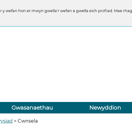
y wefan hon er mwyn gwella'r wefan a gwella eich profiad. Mae rhago
Gwasanaethau
Newyddion
ysiad
>
Cwnsela