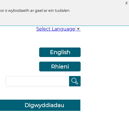
X
r o wybodaeth ar gael ar ein tudalen
Select Language
▼
English
Rhieni
Digwyddiadau