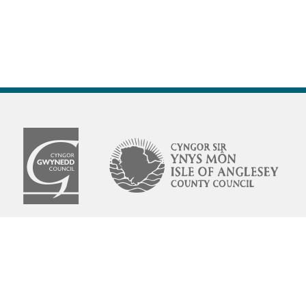
© 2026
Cyngor Gwynedd