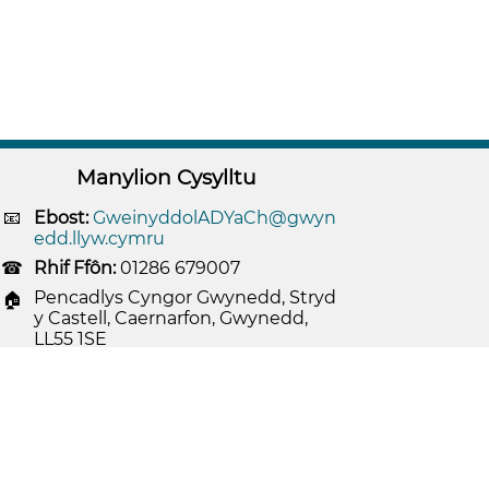
Manylion Cysylltu
Ebost:
GweinyddolADYaCh@gwyn
edd.llyw.cymru
Rhif Ffôn:
01286 679007
Pencadlys Cyngor Gwynedd, Stryd
y Castell, Caernarfon, Gwynedd,
LL55 1SE