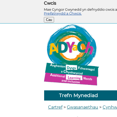
Cwcis
Mae Cyngor Gwynedd yn defnyddio cwcis ar 
Preifatrwydd a Chwcis.
Cau
Trefn Mynediad
Cartref
>
Gwasanaethau
>
Cynhw